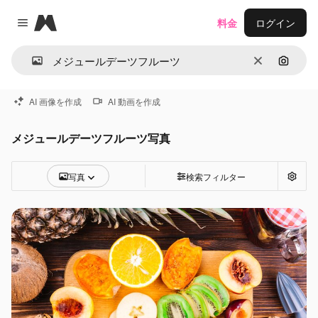
Magnific
料金
ログイン
Close menu
消去
画像で
AI 画像を作成
AI 動画を作成
メジュールデーツフルーツ写真
写真
検索フィルター