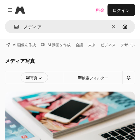
Magnific
料金
ログイン
Close menu
消去
画像で
AI 画像を作成
AI 動画を作成
会議
未来
ビジネス
デザイン
メディア写真
写真
検索フィルター