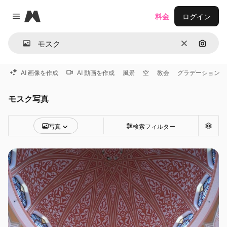
Magnific
料金
ログイン
Close menu
消去
画像で
AI 画像を作成
AI 動画を作成
風景
空
教会
グラデーション
モスク写真
写真
検索フィルター