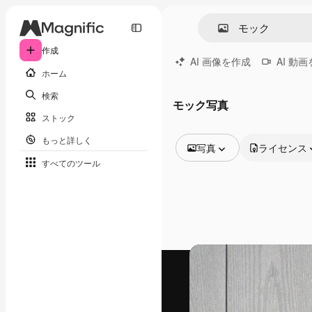
作成
AI 画像を作成
AI 動
ホーム
検索
モック写真
ストック
もっと詳しく
写真
ライセンス
すべてのツール
全ての画像
ベクトル
イラスト
写真
PSD
テンプレート
モックアップ
動画
映像素材
モーショングラフィックス
動画テンプレート
アイコン
3D モデル