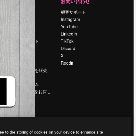
運営
お問い合わせ
料金
顧客サポート
会社概要
Instagram
Reviews
YouTube
採用情報
LinkedIn
検索トレンド
TikTok
ブログ
Discord
イベント
X
Slidesgo
Reddit
コンテンツを販売
する
プレスルーム
magnific.aiをお探し
ですか？
ee to the storing of cookies on your device to enhance site