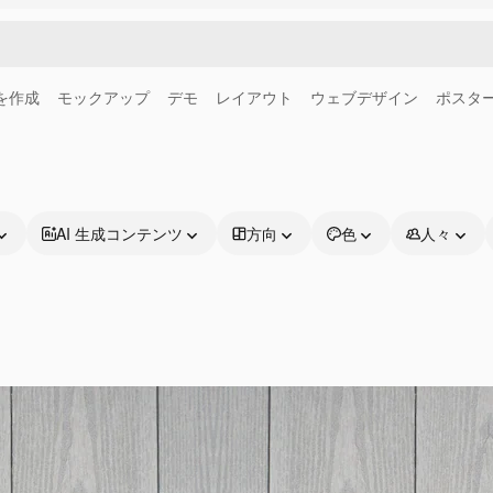
画を作成
モックアップ
デモ
レイアウト
ウェブデザイン
ポスタ
AI 生成コンテンツ
方向
色
人々