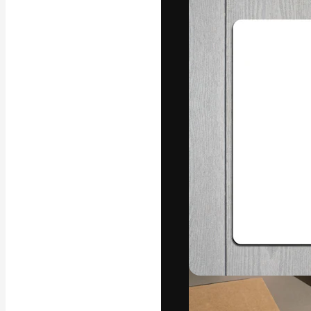
フォント
最高のクリエイ
ットフォーム。
店、スタジオを
います。
日本語
Copyright © 2010-