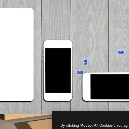
製品
はじめに
ティブ制作を導くためのプラ
Spaces
Academy
クリエイター、企業、代理
AI アシスタント
ドキュメント
含む100万人以上が利用して
AI 画像生成ツール
サポート
AI 動画生成ツール
利用規約
AI 音声合成ツール
プライバシーポリ
シー
ストックコンテン
ツ
オリジナル
新規
Claude/ChatGPT
クッキーポリシー
新
規
向けMCP
トラストセンター
エージェント
アフィリエイト
新規
API
法人向け
モバイルアプリ
すべてのMagnificツ
ール
2026
Freepik Company S.L.U.
無断複写・転載を禁じます
.
By clicking “Accept All Cookies”, you agr