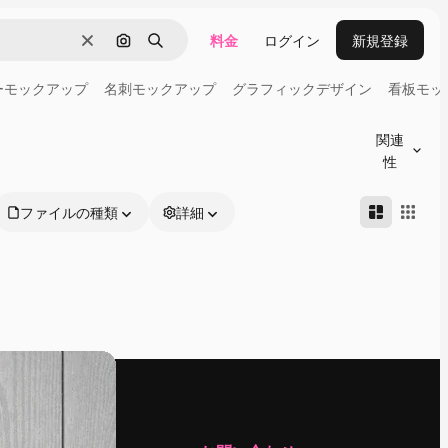
料金
ログイン
新規登録
消去
画像で検索
検索
ーモックアップ
名刺モックアップ
グラフィックデザイン
看板モッ
関連
性
ファイルの種類
詳細