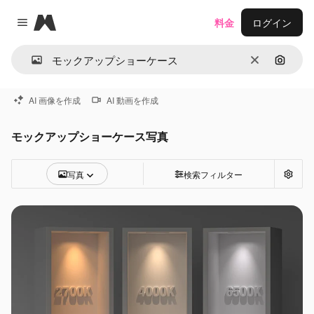
Magnific
料金
ログイン
Close menu
消去
画像で
AI 画像を作成
AI 動画を作成
モックアップショーケース写真
写真
検索フィルター