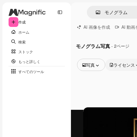
作成
AI 画像を作成
AI 動
ホーム
検索
モノグラム写真
- 2ページ
ストック
もっと詳しく
写真
ライセンス
すべてのツール
全ての画像
ベクトル
イラスト
写真
PSD
テンプレート
モックアップ
動画
映像素材
モーショングラフィックス
動画テンプレート
アイコン
3D モデル