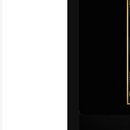
フォント
最高のクリエイ
ットフォーム。
店、スタジオを
います。
日本語
Copyright © 2010-