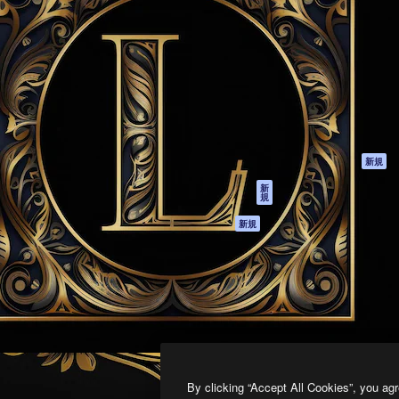
製品
はじめに
ティブ制作を導くためのプラ
Spaces
Academy
クリエイター、企業、代理
AI アシスタント
ドキュメント
含む100万人以上が利用して
AI 画像生成ツール
サポート
AI 動画生成ツール
利用規約
AI 音声合成ツール
プライバシーポリ
シー
ストックコンテン
ツ
オリジナル
新規
Claude/ChatGPT
クッキーポリシー
新
規
向けMCP
トラストセンター
エージェント
アフィリエイト
新規
API
法人向け
モバイルアプリ
すべてのMagnificツ
ール
2026
Freepik Company S.L.U.
無断複写・転載を禁じます
.
By clicking “Accept All Cookies”, you agr