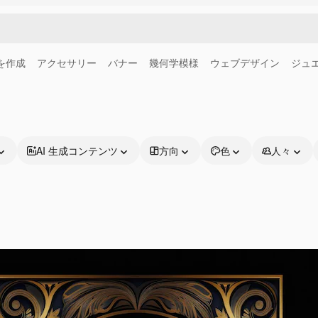
画を作成
アクセサリー
バナー
幾何学模様
ウェブデザイン
ジュ
AI 生成コンテンツ
方向
色
人々