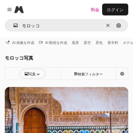
Magnific
料金
ログイン
Close menu
消去
画像で
AI 画像を作成
AI 動画を作成
風景
星空
景色
香辛料
ホテ
モロッコ写真
写真
検索フィルター