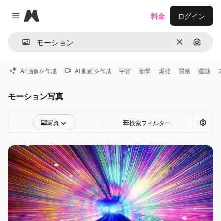
Magnific
料金
ログイン
Close menu
消去
画像で
AI 画像を作成
AI 動画を作成
宇宙
衝撃
爆発
質感
運動
モーション写真
写真
検索フィルター