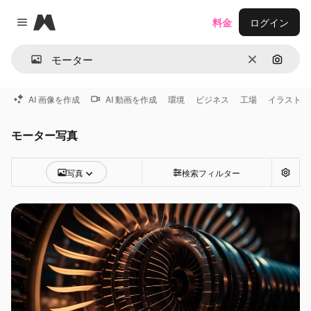
Magnific
料金
ログイン
Close menu
消去
画像で
AI 画像を作成
AI 動画を作成
環境
ビジネス
工場
イラスト
モーター写真
写真
検索フィルター