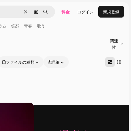
料金
ログイン
新規登録
消去
画像で検索
検索
ラム
笑顔
青春
歌う
関連
性
ファイルの種類
詳細