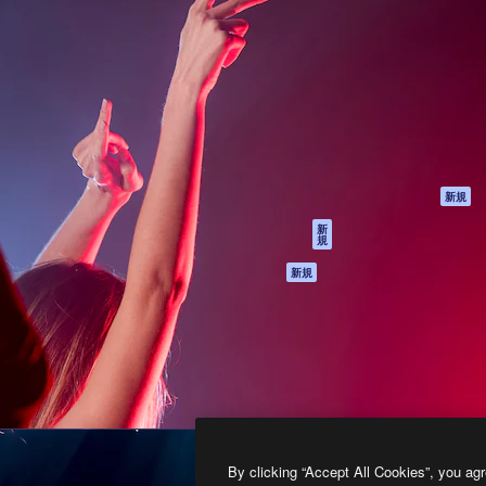
製品
はじめに
ティブ制作を導くためのプラ
Spaces
Academy
クリエイター、企業、代理
AI アシスタント
ドキュメント
含む100万人以上が利用して
AI 画像生成ツール
サポート
AI 動画生成ツール
利用規約
AI 音声合成ツール
プライバシーポリ
シー
ストックコンテン
ツ
オリジナル
新規
Claude/ChatGPT
クッキーポリシー
新
規
向けMCP
トラストセンター
エージェント
アフィリエイト
新規
API
法人向け
モバイルアプリ
すべてのMagnificツ
ール
2026
Freepik Company S.L.U.
無断複写・転載を禁じます
.
By clicking “Accept All Cookies”, you agr