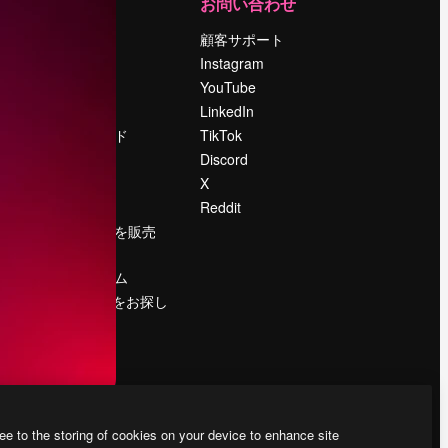
運営
お問い合わせ
料金
顧客サポート
会社概要
Instagram
Reviews
YouTube
採用情報
LinkedIn
検索トレンド
TikTok
ブログ
Discord
イベント
X
Slidesgo
Reddit
コンテンツを販売
する
プレスルーム
magnific.aiをお探し
ですか？
ee to the storing of cookies on your device to enhance site