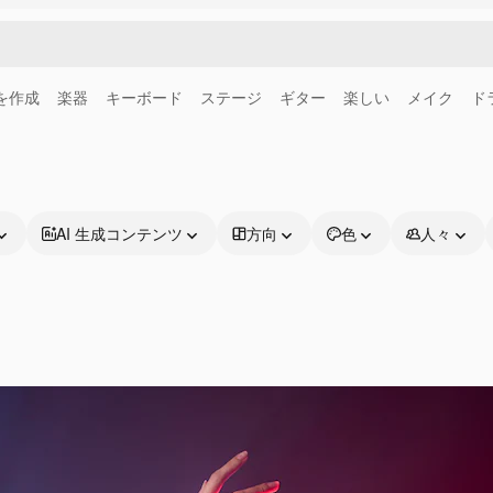
画を作成
楽器
キーボード
ステージ
ギター
楽しい
メイク
ド
AI 生成コンテンツ
方向
色
人々