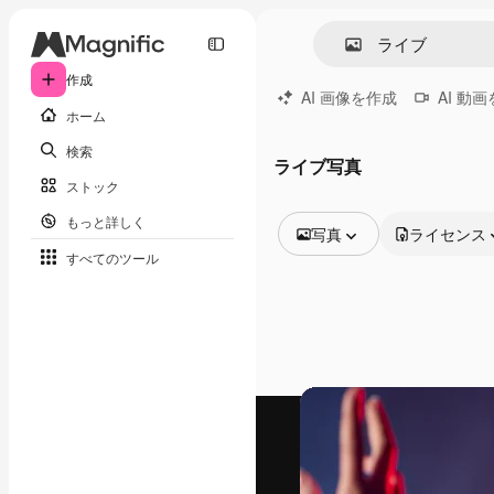
作成
AI 画像を作成
AI 動
ホーム
検索
ライブ写真
ストック
もっと詳しく
写真
ライセンス
すべてのツール
全ての画像
ベクトル
イラスト
写真
PSD
テンプレート
モックアップ
動画
映像素材
モーショングラフィックス
動画テンプレート
アイコン
3D モデル