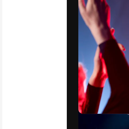
フォント
最高のクリエイ
ットフォーム。
店、スタジオを
います。
日本語
Copyright © 2010-