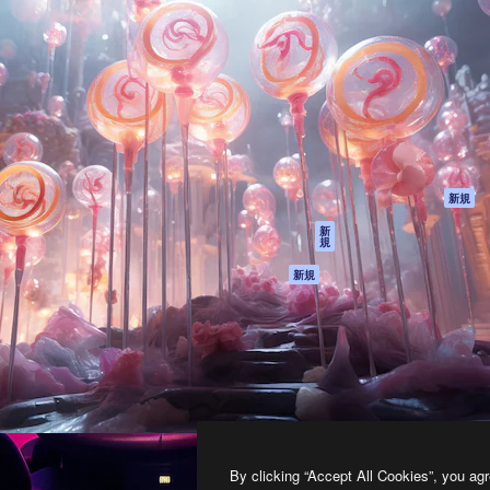
製品
はじめに
ティブ制作を導くためのプラ
Spaces
Academy
クリエイター、企業、代理
AI アシスタント
ドキュメント
含む100万人以上が利用して
AI 画像生成ツール
サポート
AI 動画生成ツール
利用規約
AI 音声合成ツール
プライバシーポリ
シー
ストックコンテン
ツ
オリジナル
新規
Claude/ChatGPT
クッキーポリシー
新
規
向けMCP
トラストセンター
エージェント
アフィリエイト
新規
API
法人向け
モバイルアプリ
すべてのMagnificツ
ール
2026
Freepik Company S.L.U.
無断複写・転載を禁じます
.
By clicking “Accept All Cookies”, you agr