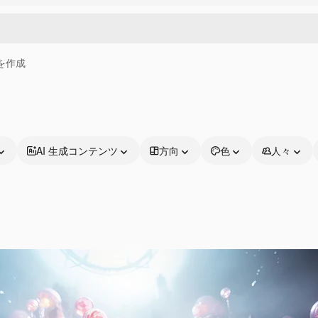
画を作成
AI 生成コンテンツ
方向
色
人々