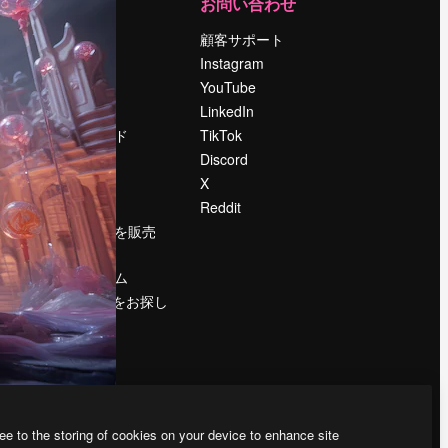
運営
お問い合わせ
料金
顧客サポート
会社概要
Instagram
Reviews
YouTube
採用情報
LinkedIn
検索トレンド
TikTok
ブログ
Discord
イベント
X
Slidesgo
Reddit
コンテンツを販売
する
プレスルーム
magnific.aiをお探し
ですか？
ee to the storing of cookies on your device to enhance site