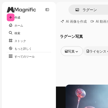
作成
AI 画像を作成
AI 動
ホーム
検索
ラグーン写真
ストック
もっと詳しく
写真
ライセンス
すべてのツール
全ての画像
ベクトル
イラスト
写真
PSD
テンプレート
モックアップ
動画
映像素材
モーショングラフィックス
動画テンプレート
アイコン
3D モデル