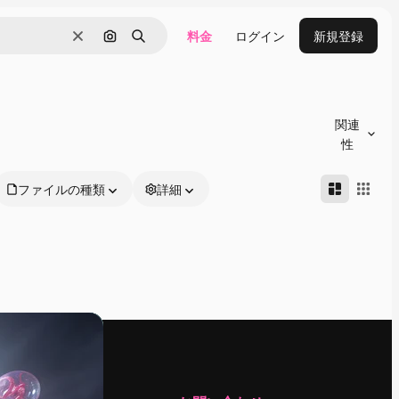
料金
ログイン
新規登録
消去
画像で検索
検索
関連
性
ファイルの種類
詳細