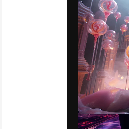
フォント
最高のクリエイ
ットフォーム。
店、スタジオを
います。
日本語
Copyright © 2010-