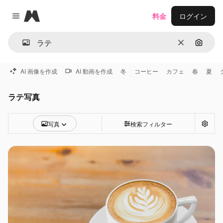
Magnific
料金
ログイン
Close menu
消去
画像で
AI 画像を作成
AI 動画を作成
冬
コーヒー
カフェ
春
夏
ラテ写真
写真
検索フィルター