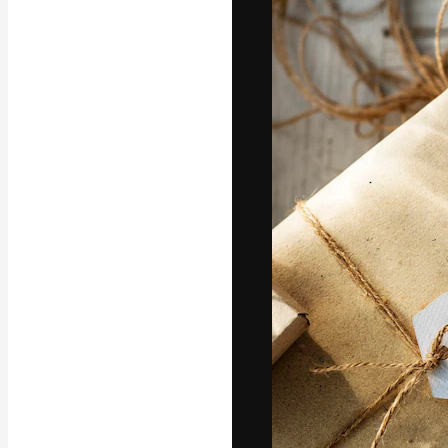
フォント
最高のクリエイ
ットフォーム。
店、スタジオを
います。
日本語
Copyright © 2010-