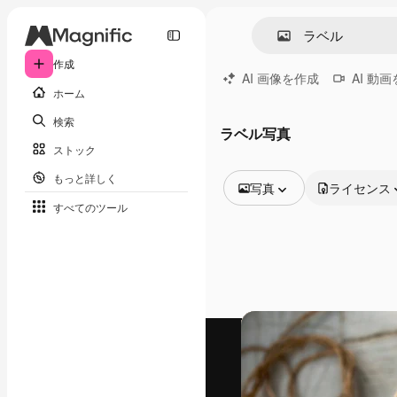
作成
AI 画像を作成
AI 動
ホーム
検索
ラベル写真
ストック
もっと詳しく
写真
ライセンス
すべてのツール
全ての画像
ベクトル
イラスト
写真
PSD
テンプレート
モックアップ
動画
映像素材
モーショングラフィックス
動画テンプレート
アイコン
3D モデル