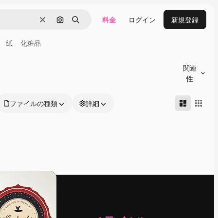
料金
ログイン
新規登録
消去
画像で検索
検索
紙
化粧品
関連
性
ファイルの種類
詳細