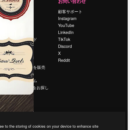
運営
お問い合わせ
料金
顧客サポート
会社概要
Instagram
Reviews
YouTube
採用情報
LinkedIn
検索トレンド
TikTok
ブログ
Discord
イベント
X
Slidesgo
Reddit
コンテンツを販売
する
プレスルーム
magnific.aiをお探し
ですか？
ee to the storing of cookies on your device to enhance site