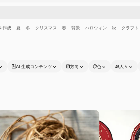
画を作成
夏
冬
クリスマス
春
背景
ハロウィン
秋
クラフト
AI 生成コンテンツ
方向
色
人々