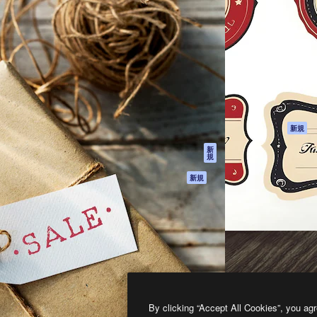
製品
はじめに
ティブ制作を導くためのプラ
Spaces
Academy
クリエイター、企業、代理
AI アシスタント
ドキュメント
含む100万人以上が利用して
AI 画像生成ツール
サポート
AI 動画生成ツール
利用規約
AI 音声合成ツール
プライバシーポリ
シー
ストックコンテン
ツ
オリジナル
新規
Claude/ChatGPT
クッキーポリシー
新
規
向けMCP
トラストセンター
エージェント
アフィリエイト
新規
API
法人向け
モバイルアプリ
すべてのMagnificツ
ール
2026
Freepik Company S.L.U.
無断複写・転載を禁じます
.
By clicking “Accept All Cookies”, you agr