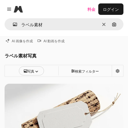
Magnific
料金
ログイン
Close menu
消去
画像で
AI 画像を作成
AI 動画を作成
ラベル素材写真
写真
検索フィルター