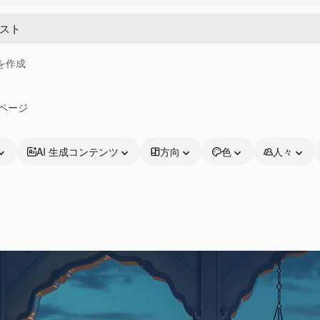
画を作成
2ページ
AI 生成コンテンツ
方向
色
人々