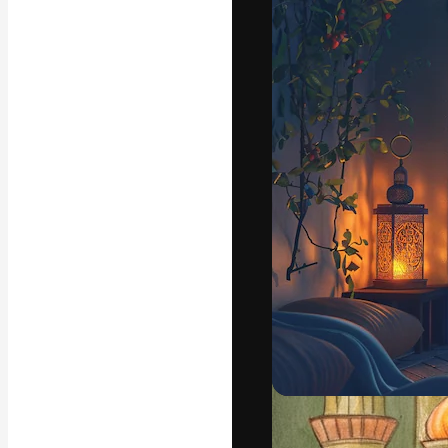
フォント
最高のクリエイ
ットフォーム。
店、スタジオを
います。
日本語
Copyright © 2010-