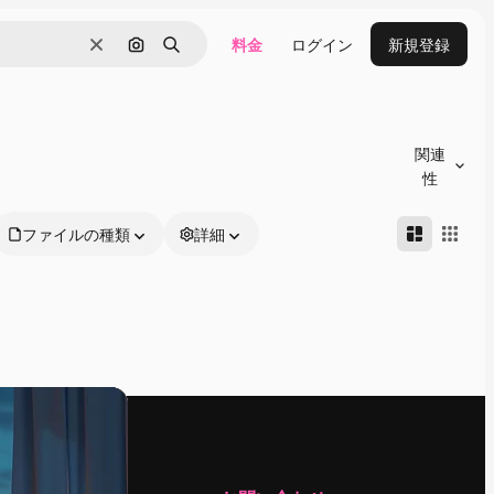
料金
ログイン
新規登録
消去
画像で検索
検索
関連
性
ファイルの種類
詳細