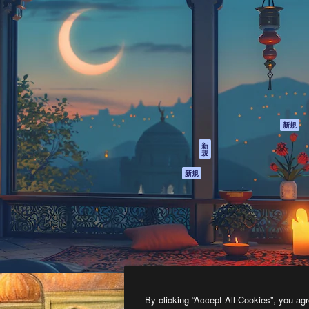
製品
はじめに
ティブ制作を導くためのプラ
Spaces
Academy
クリエイター、企業、代理
AI アシスタント
ドキュメント
含む100万人以上が利用して
AI 画像生成ツール
サポート
AI 動画生成ツール
利用規約
AI 音声合成ツール
プライバシーポリ
シー
ストックコンテン
ツ
オリジナル
新規
Claude/ChatGPT
クッキーポリシー
新
規
向けMCP
トラストセンター
エージェント
アフィリエイト
新規
API
法人向け
モバイルアプリ
すべてのMagnificツ
ール
2026
Freepik Company S.L.U.
無断複写・転載を禁じます
.
By clicking “Accept All Cookies”, you agr