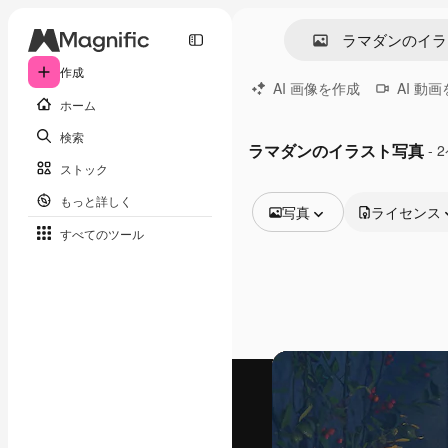
作成
AI 画像を作成
AI 動
ホーム
検索
ラマダンのイラスト写真
- 
ストック
もっと詳しく
写真
ライセンス
すべてのツール
全ての画像
ベクトル
イラスト
写真
PSD
テンプレート
モックアップ
動画
映像素材
モーショングラフィックス
動画テンプレート
アイコン
3D モデル