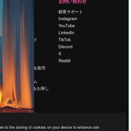
運営
お問い合わせ
料金
顧客サポート
会社概要
Instagram
Reviews
YouTube
採用情報
LinkedIn
検索トレンド
TikTok
ブログ
Discord
イベント
X
Slidesgo
Reddit
コンテンツを販売
する
プレスルーム
magnific.aiをお探し
ですか？
ee to the storing of cookies on your device to enhance site