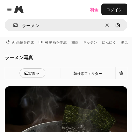
Magnific
料金
ログイン
Close menu
消去
画像で
AI 画像を作成
AI 動画を作成
和食
キッチン
にんにく
湯気
ラーメン写真
写真
検索フィルター