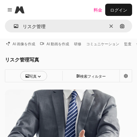
Magnific
料金
ログイン
Close menu
消去
画像で
AI 画像を作成
AI 動画を作成
研修
コミュニケーション
監査
リスク管理写真
写真
検索フィルター