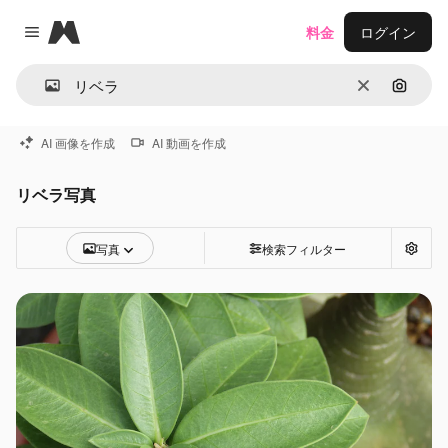
Magnific
料金
ログイン
Close menu
消去
画像で
AI 画像を作成
AI 動画を作成
リベラ写真
写真
検索フィルター