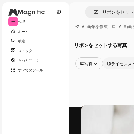
作成
AI 画像を作成
AI 動
ホーム
検索
リボンをセットする写真
ストック
もっと詳しく
写真
ライセンス
すべてのツール
全ての画像
ベクトル
イラスト
写真
PSD
テンプレート
モックアップ
動画
映像素材
モーショングラフィックス
動画テンプレート
アイコン
3D モデル