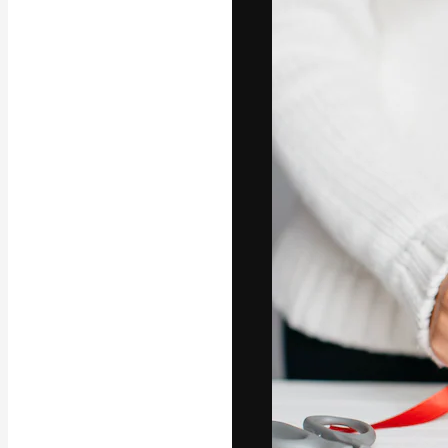
フォント
最高のクリエイ
ットフォーム。
店、スタジオを
います。
日本語
Copyright © 2010-