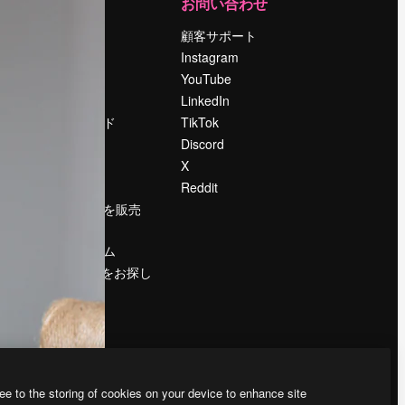
運営
お問い合わせ
料金
顧客サポート
会社概要
Instagram
Reviews
YouTube
採用情報
LinkedIn
検索トレンド
TikTok
ブログ
Discord
イベント
X
Slidesgo
Reddit
コンテンツを販売
する
プレスルーム
magnific.aiをお探し
ですか？
ee to the storing of cookies on your device to enhance site