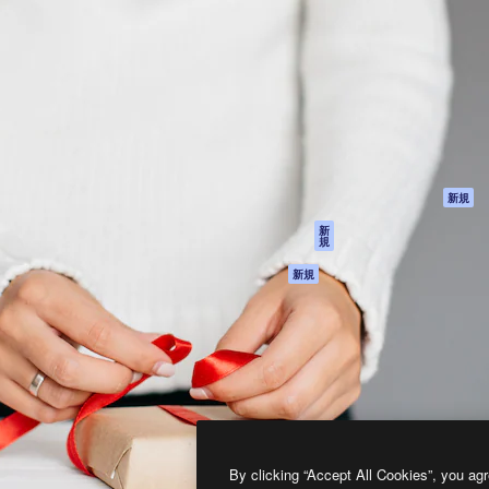
製品
はじめに
ティブ制作を導くためのプラ
Spaces
Academy
クリエイター、企業、代理
AI アシスタント
ドキュメント
含む100万人以上が利用して
AI 画像生成ツール
サポート
AI 動画生成ツール
利用規約
AI 音声合成ツール
プライバシーポリ
シー
ストックコンテン
ツ
オリジナル
新規
Claude/ChatGPT
クッキーポリシー
新
規
向けMCP
トラストセンター
エージェント
アフィリエイト
新規
API
法人向け
モバイルアプリ
すべてのMagnificツ
ール
2026
Freepik Company S.L.U.
無断複写・転載を禁じます
.
By clicking “Accept All Cookies”, you agr