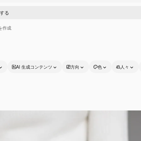
画を作成
AI 生成コンテンツ
方向
色
人々