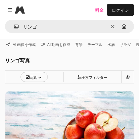
Magnific
料金
ログイン
Close menu
消去
画像で
AI 画像を作成
AI 動画を作成
背景
テーブル
水滴
サラダ
リンゴ写真
写真
検索フィルター