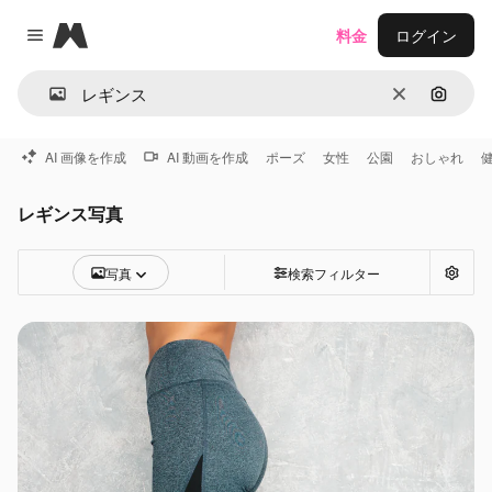
Magnific
料金
ログイン
Close menu
消去
画像で
AI 画像を作成
AI 動画を作成
ポーズ
女性
公園
おしゃれ
レギンス写真
写真
検索フィルター