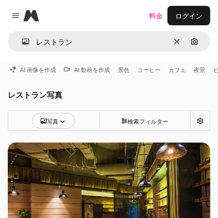
Magnific
料金
ログイン
Close menu
消去
画像で
AI 画像を作成
AI 動画を作成
景色
コーヒー
カフェ
夜景
レストラン写真
写真
検索フィルター