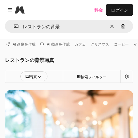
Magnific
料金
ログイン
Close menu
消去
画像で
AI 画像を作成
AI 動画を作成
カフェ
クリスマス
コーヒー
イ
レストランの背景写真
写真
検索フィルター