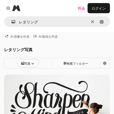
Magnific
料金
ログイン
Close menu
消去
画像で
AI 画像を作成
AI 動画を作成
レタリング写真
写真
検索フィルター