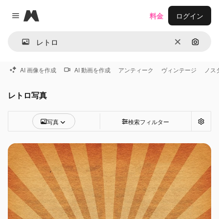
Magnific
料金
ログイン
Close menu
消去
画像で
AI 画像を作成
AI 動画を作成
アンティーク
ヴィンテージ
ノス
レトロ写真
写真
検索フィルター