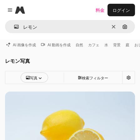
Magnific
料金
ログイン
Close menu
消去
画像で
AI 画像を作成
AI 動画を作成
自然
カフェ
水
背景
庭
お
レモン写真
写真
検索フィルター