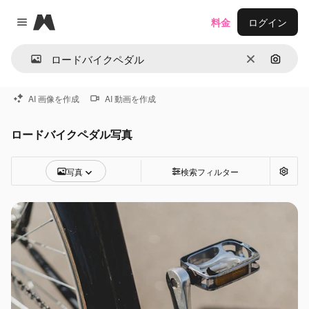
Magnific
料金
ログイン
Close menu
消去
画像で
AI 画像を作成
AI 動画を作成
ロードバイクペダル写真
写真
検索フィルター