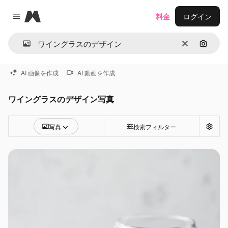
Magnific
料金
ログイン
Close menu
消去
画像で
AI 画像を作成
AI 動画を作成
ワイングラスのデザイン写真
写真
検索フィルター