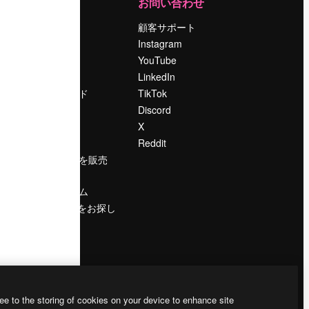
運営
お問い合わせ
料金
顧客サポート
会社概要
Instagram
Reviews
YouTube
採用情報
LinkedIn
検索トレンド
TikTok
ブログ
Discord
イベント
X
Slidesgo
Reddit
コンテンツを販売
する
プレスルーム
magnific.aiをお探し
ですか？
ee to the storing of cookies on your device to enhance site