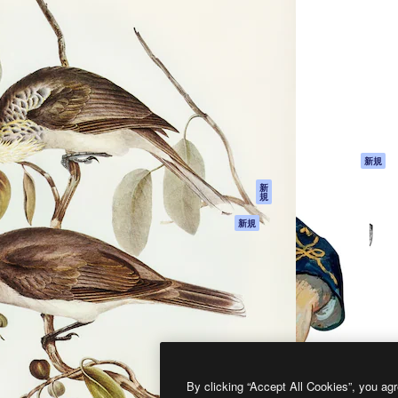
製品
はじめに
ティブ制作を導くためのプラ
Spaces
Academy
クリエイター、企業、代理
AI アシスタント
ドキュメント
含む100万人以上が利用して
AI 画像生成ツール
サポート
AI 動画生成ツール
利用規約
AI 音声合成ツール
プライバシーポリ
シー
ストックコンテン
ツ
オリジナル
新規
Claude/ChatGPT
クッキーポリシー
新
規
向けMCP
トラストセンター
エージェント
アフィリエイト
新規
API
法人向け
モバイルアプリ
すべてのMagnificツ
ール
2026
Freepik Company S.L.U.
無断複写・転載を禁じます
.
By clicking “Accept All Cookies”, you agr