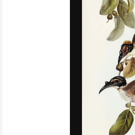
フォント
最高のクリエイ
ットフォーム。
店、スタジオを
います。
日本語
Copyright © 2010-