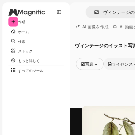
作成
AI 画像を作成
AI 動
ホーム
検索
ヴィンテージのイラスト写
ストック
もっと詳しく
写真
ライセンス
すべてのツール
全ての画像
ベクトル
イラスト
写真
PSD
テンプレート
モックアップ
動画
映像素材
モーショングラフィックス
動画テンプレート
アイコン
3D モデル