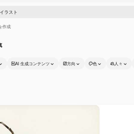
画を作成
真
AI 生成コンテンツ
方向
色
人々