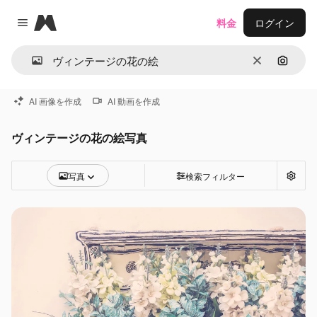
Magnific
料金
ログイン
Close menu
消去
画像で
AI 画像を作成
AI 動画を作成
ヴィンテージの花の絵写真
写真
検索フィルター