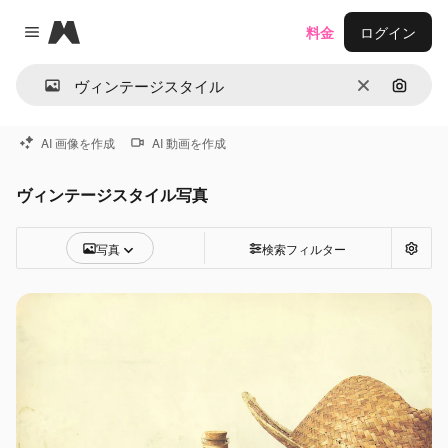
Magnific
料金
ログイン
Close menu
消去
画像で
AI 画像を作成
AI 動画を作成
ヴィンテージスタイル写真
写真
検索フィルター