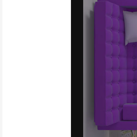
フォント
最高のクリエイ
ットフォーム。
店、スタジオを
います。
日本語
Copyright © 2010-