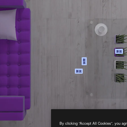
製品
はじめに
ティブ制作を導くためのプラ
Spaces
Academy
クリエイター、企業、代理
AI アシスタント
ドキュメント
含む100万人以上が利用して
AI 画像生成ツール
サポート
AI 動画生成ツール
利用規約
AI 音声合成ツール
プライバシーポリ
シー
ストックコンテン
ツ
オリジナル
新規
Claude/ChatGPT
クッキーポリシー
新
規
向けMCP
トラストセンター
エージェント
アフィリエイト
新規
API
法人向け
モバイルアプリ
すべてのMagnificツ
ール
2026
Freepik Company S.L.U.
無断複写・転載を禁じます
.
By clicking “Accept All Cookies”, you agr