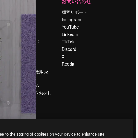
運営
お問い合わせ
料金
顧客サポート
会社概要
Instagram
Reviews
YouTube
採用情報
LinkedIn
検索トレンド
TikTok
ブログ
Discord
イベント
X
Slidesgo
Reddit
コンテンツを販売
する
プレスルーム
magnific.aiをお探し
ですか？
ee to the storing of cookies on your device to enhance site