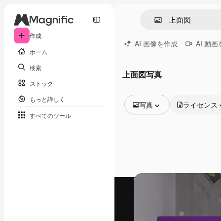
作成
AI 画像を作成
AI 動
ホーム
検索
上面図写真
ストック
もっと詳しく
写真
ライセンス
すべてのツール
全ての画像
ベクトル
イラスト
写真
PSD
テンプレート
モックアップ
動画
映像素材
モーショングラフィックス
動画テンプレート
アイコン
3D モデル