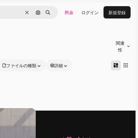
料金
ログイン
新規登録
消去
画像で検索
検索
関連
性
ファイルの種類
詳細