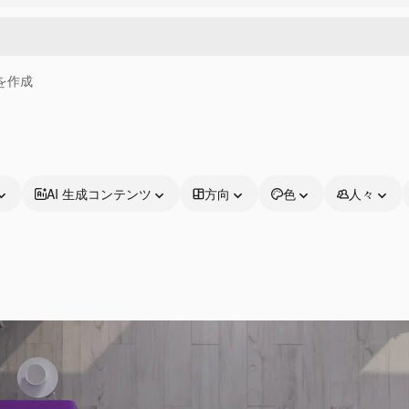
画を作成
AI 生成コンテンツ
方向
色
人々