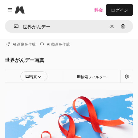
Magnific
料金
ログイン
Close menu
消去
画像で
AI 画像を作成
AI 動画を作成
世界がんデー写真
写真
検索フィルター