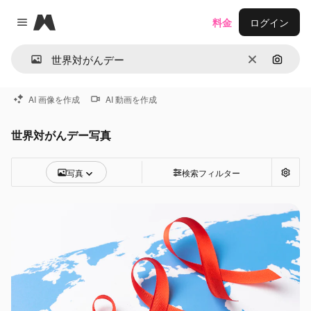
Magnific
料金
ログイン
Close menu
消去
画像で
AI 画像を作成
AI 動画を作成
世界対がんデー写真
写真
検索フィルター