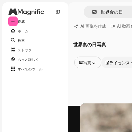
作成
AI 画像を作成
AI 動
ホーム
検索
世界食の日写真
ストック
もっと詳しく
写真
ライセンス
すべてのツール
全ての画像
ベクトル
イラスト
写真
PSD
テンプレート
モックアップ
動画
映像素材
モーショングラフィックス
動画テンプレート
アイコン
3D モデル