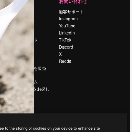
運営
お問い合わせ
料金
顧客サポート
会社概要
Instagram
Reviews
YouTube
採用情報
LinkedIn
検索トレンド
TikTok
ブログ
Discord
イベント
X
Slidesgo
Reddit
コンテンツを販売
する
プレスルーム
magnific.aiをお探し
ですか？
ee to the storing of cookies on your device to enhance site