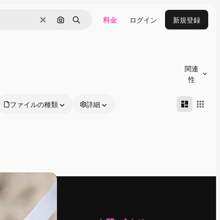
料金
ログイン
新規登録
消去
画像で検索
検索
関連
性
ファイルの種類
詳細