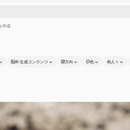
画を作成
AI 生成コンテンツ
方向
色
人々