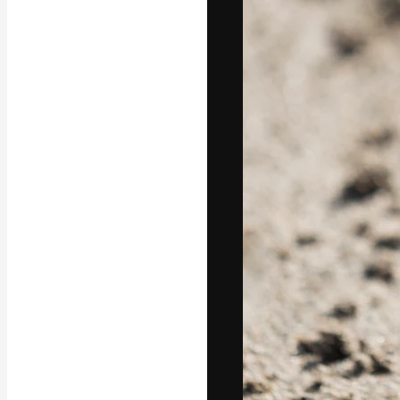
フォント
最高のクリエイ
ットフォーム。
店、スタジオを
います。
日本語
Copyright © 2010-