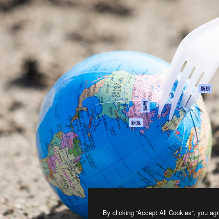
製品
はじめに
ティブ制作を導くためのプラ
Spaces
Academy
クリエイター、企業、代理
AI アシスタント
ドキュメント
含む100万人以上が利用して
AI 画像生成ツール
サポート
AI 動画生成ツール
利用規約
AI 音声合成ツール
プライバシーポリ
シー
ストックコンテン
ツ
オリジナル
新規
Claude/ChatGPT
クッキーポリシー
新
規
向けMCP
トラストセンター
エージェント
アフィリエイト
新規
API
法人向け
モバイルアプリ
すべてのMagnificツ
ール
2026
Freepik Company S.L.U.
無断複写・転載を禁じます
.
By clicking “Accept All Cookies”, you agr