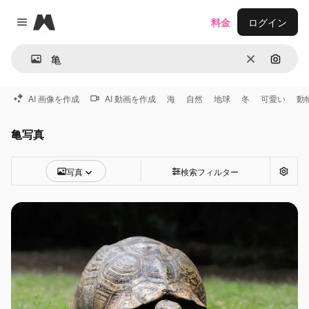
Magnific
料金
ログイン
Close menu
消去
画像で
AI 画像を作成
AI 動画を作成
海
自然
地球
冬
可愛い
動
亀写真
写真
検索フィルター