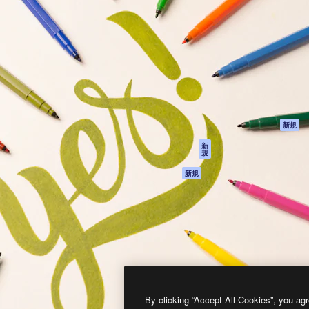
製品
はじめに
ティブ制作を導くためのプラ
Spaces
Academy
クリエイター、企業、代理
AI アシスタント
ドキュメント
含む100万人以上が利用して
AI 画像生成ツール
サポート
AI 動画生成ツール
利用規約
AI 音声合成ツール
プライバシーポリ
シー
ストックコンテン
ツ
オリジナル
新規
Claude/ChatGPT
クッキーポリシー
新
規
向けMCP
トラストセンター
エージェント
アフィリエイト
新規
API
法人向け
モバイルアプリ
すべてのMagnificツ
ール
2026
Freepik Company S.L.U.
無断複写・転載を禁じます
.
By clicking “Accept All Cookies”, you agr