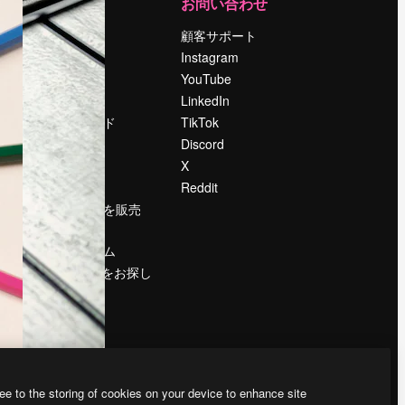
運営
お問い合わせ
料金
顧客サポート
会社概要
Instagram
Reviews
YouTube
採用情報
LinkedIn
検索トレンド
TikTok
ブログ
Discord
イベント
X
Slidesgo
Reddit
コンテンツを販売
する
プレスルーム
magnific.aiをお探し
ですか？
ee to the storing of cookies on your device to enhance site