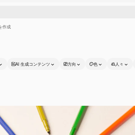
画を作成
AI 生成コンテンツ
方向
色
人々