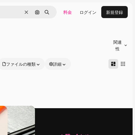
料金
ログイン
新規登録
消去
画像で検索
検索
関連
性
ファイルの種類
詳細