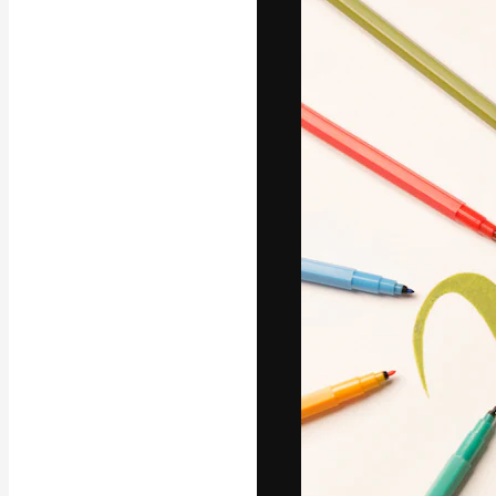
フォント
最高のクリエイ
ットフォーム。
店、スタジオを
います。
日本語
Copyright © 2010-