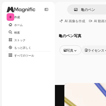
作成
AI 画像を作成
AI 動
ホーム
検索
亀のペン写真
ストック
もっと詳しく
写真
ライセンス
すべてのツール
全ての画像
ベクトル
イラスト
写真
PSD
テンプレート
モックアップ
動画
映像素材
モーショングラフィックス
動画テンプレート
アイコン
3D モデル