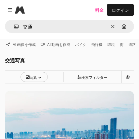
Magnific
料金
ログイン
Close menu
消去
画像で
AI 画像を作成
AI 動画を作成
バイク
飛行機
環境
街
道路
交通写真
写真
検索フィルター