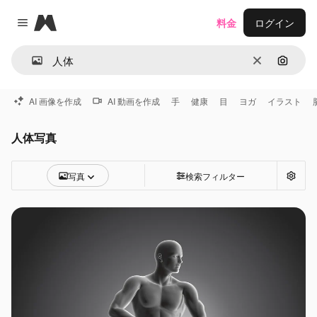
Magnific
料金
ログイン
Close menu
消去
画像で
AI 画像を作成
AI 動画を作成
手
健康
目
ヨガ
イラスト
人体写真
写真
検索フィルター