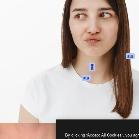
製品
はじめに
ティブ制作を導くためのプラ
Spaces
Academy
クリエイター、企業、代理
AI アシスタント
ドキュメント
含む100万人以上が利用して
AI 画像生成ツール
サポート
AI 動画生成ツール
利用規約
AI 音声合成ツール
プライバシーポリ
シー
ストックコンテン
ツ
オリジナル
新規
Claude/ChatGPT
クッキーポリシー
新
規
向けMCP
トラストセンター
エージェント
アフィリエイト
新規
API
法人向け
モバイルアプリ
すべてのMagnificツ
ール
2026
Freepik Company S.L.U.
無断複写・転載を禁じます
.
By clicking “Accept All Cookies”, you agr