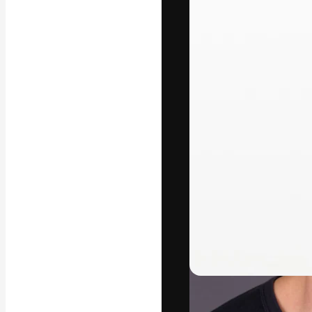
フォント
最高のクリエイ
ットフォーム。
店、スタジオを
います。
日本語
Copyright © 2010-