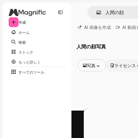
作成
AI 画像を作成
AI 動
ホーム
検索
人間の顔写真
ストック
もっと詳しく
写真
ライセンス
すべてのツール
全ての画像
ベクトル
イラスト
写真
PSD
テンプレート
モックアップ
動画
映像素材
モーショングラフィックス
動画テンプレート
アイコン
3D モデル