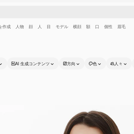
画を作成
人物
顔
人
目
モデル
横顔
額
口
個性
眉毛
AI 生成コンテンツ
方向
色
人々