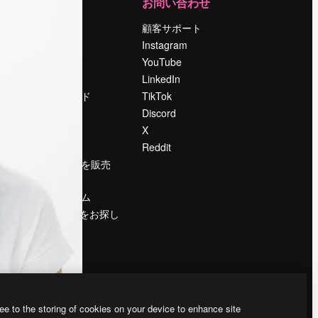
運営
お問い合わせ
料金
顧客サポート
会社概要
Instagram
Reviews
YouTube
採用情報
LinkedIn
検索トレンド
TikTok
ブログ
Discord
イベント
X
Slidesgo
Reddit
コンテンツを販売
する
プレスルーム
magnific.aiをお探し
ですか？
ee to the storing of cookies on your device to enhance site