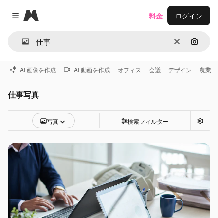
Magnific
料金
ログイン
Close menu
消去
画像で
AI 画像を作成
AI 動画を作成
オフィス
会議
デザイン
農業
仕事写真
写真
検索フィルター