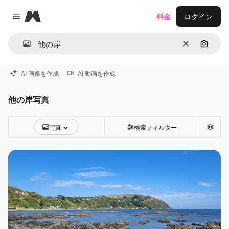
Magnific
料金
ログイン
Close menu
消去
画像で
AI 画像を作成
AI 動画を作成
他の岸写真
写真
検索フィルター