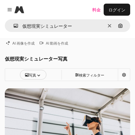
Magnific
料金
ログイン
Close menu
消去
画像で
AI 画像を作成
AI 動画を作成
仮想現実シミュレーター写真
写真
検索フィルター