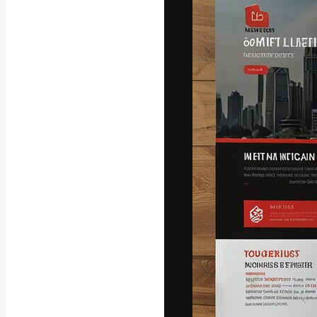
フォント
最高のクリエイ
ットフォーム。
店、スタジオを
います。
日本語
Copyright © 2010-