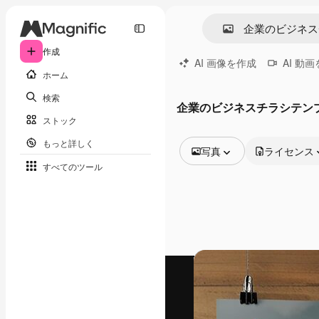
作成
AI 画像を作成
AI 動
ホーム
検索
企業のビジネスチラシテン
ストック
もっと詳しく
写真
ライセンス
すべてのツール
全ての画像
ベクトル
イラスト
写真
PSD
テンプレート
モックアップ
動画
映像素材
モーショングラフィックス
動画テンプレート
アイコン
3D モデル