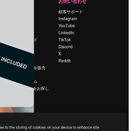
運営
お問い合わせ
料金
顧客サポート
会社概要
Instagram
Reviews
YouTube
採用情報
LinkedIn
検索トレンド
TikTok
ブログ
Discord
イベント
X
Slidesgo
Reddit
コンテンツを販売
する
プレスルーム
magnific.aiをお探し
ですか？
ee to the storing of cookies on your device to enhance site