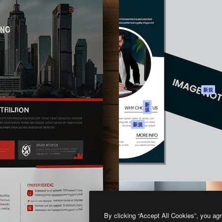
製品
はじめに
ティブ制作を導くためのプラ
Spaces
Academy
クリエイター、企業、代理
AI アシスタント
ドキュメント
含む100万人以上が利用して
AI 画像生成ツール
サポート
AI 動画生成ツール
利用規約
AI 音声合成ツール
プライバシーポリ
シー
ストックコンテン
ツ
オリジナル
新規
Claude/ChatGPT
クッキーポリシー
新
規
向けMCP
トラストセンター
エージェント
アフィリエイト
新規
API
法人向け
モバイルアプリ
すべてのMagnificツ
ール
2026
Freepik Company S.L.U.
無断複写・転載を禁じます
.
By clicking “Accept All Cookies”, you agr