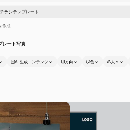
画を作成
プレート写真
AI 生成コンテンツ
方向
色
人々