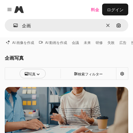
Magnific
料金
ログイン
Close menu
消去
画像で
AI 画像を作成
AI 動画を作成
会議
未来
研修
失敗
広告
企画写真
写真
検索フィルター