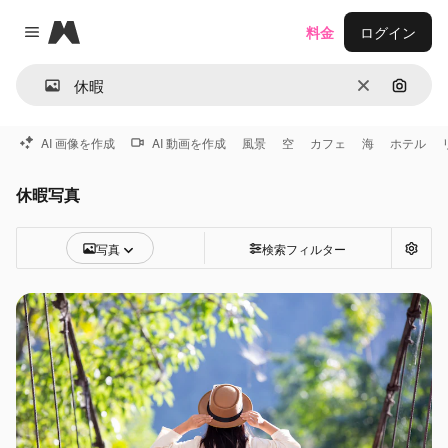
Magnific
料金
ログイン
Close menu
消去
画像で
AI 画像を作成
AI 動画を作成
風景
空
カフェ
海
ホテル
休暇写真
写真
検索フィルター