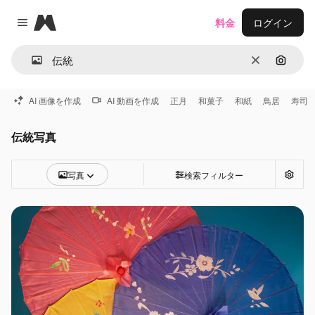
Magnific
料金
ログイン
Close menu
消去
画像で
AI 画像を作成
AI 動画を作成
正月
和菓子
和紙
鳥居
寿司
伝統写真
写真
検索フィルター