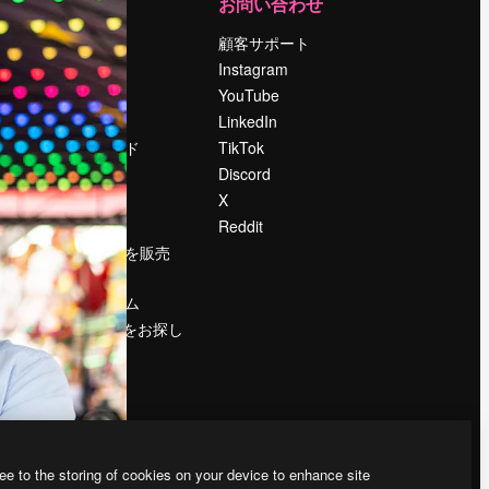
運営
お問い合わせ
料金
顧客サポート
会社概要
Instagram
Reviews
YouTube
採用情報
LinkedIn
検索トレンド
TikTok
ブログ
Discord
イベント
X
Slidesgo
Reddit
コンテンツを販売
する
プレスルーム
magnific.aiをお探し
ですか？
ee to the storing of cookies on your device to enhance site