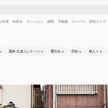
画を作成
街並み
マンション
病院
不動産
スーパー
防犯カメラ
AI 生成コンテンツ
方向
色
人々