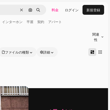
料金
ログイン
新規登録
消去
画像で検索
検索
インターホン
平屋
契約
アパート
関連
性
ファイルの種類
詳細