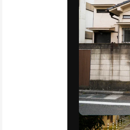
フォント
最高のクリエイ
ットフォーム。
店、スタジオを
います。
日本語
Copyright © 2010-