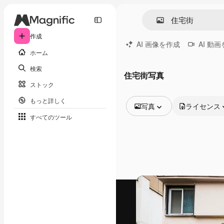
作成
AI 画像を作成
AI 動
ホーム
検索
住宅街写真
ストック
もっと詳しく
写真
ライセンス
すべてのツール
全ての画像
ベクトル
イラスト
写真
PSD
テンプレート
モックアップ
動画
映像素材
モーショングラフィックス
動画テンプレート
アイコン
3D モデル