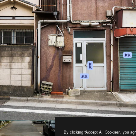
製品
はじめに
ティブ制作を導くためのプラ
Spaces
Academy
クリエイター、企業、代理
AI アシスタント
ドキュメント
含む100万人以上が利用して
AI 画像生成ツール
サポート
AI 動画生成ツール
利用規約
AI 音声合成ツール
プライバシーポリ
シー
ストックコンテン
ツ
オリジナル
新規
Claude/ChatGPT
クッキーポリシー
新
規
向けMCP
トラストセンター
エージェント
アフィリエイト
新規
API
法人向け
モバイルアプリ
すべてのMagnificツ
ール
2026
Freepik Company S.L.U.
無断複写・転載を禁じます
.
By clicking “Accept All Cookies”, you agr