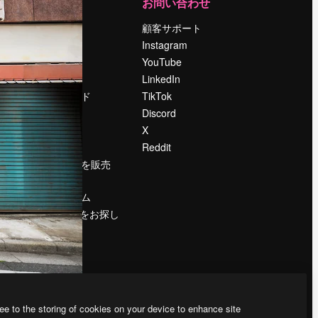
運営
お問い合わせ
料金
顧客サポート
会社概要
Instagram
Reviews
YouTube
採用情報
LinkedIn
検索トレンド
TikTok
ブログ
Discord
イベント
X
Slidesgo
Reddit
コンテンツを販売
する
プレスルーム
magnific.aiをお探し
ですか？
ee to the storing of cookies on your device to enhance site