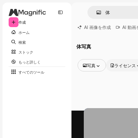
作成
AI 画像を作成
AI 動
ホーム
検索
体写真
ストック
もっと詳しく
写真
ライセンス
すべてのツール
全ての画像
ベクトル
イラスト
写真
PSD
テンプレート
モックアップ
動画
映像素材
モーショングラフィックス
動画テンプレート
アイコン
3D モデル