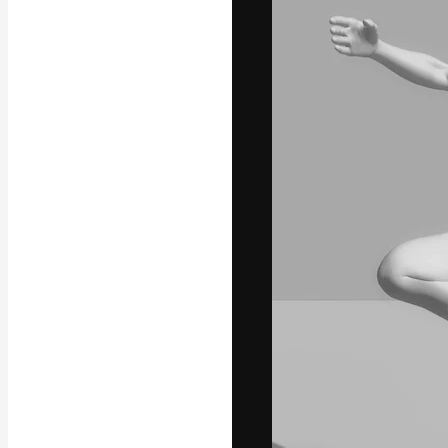
フォント
最高のクリエイ
ットフォーム。
店、スタジオを
います。
日本語
Copyright © 2010-