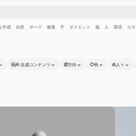
画を作成
自然
ポーズ
健康
手
ダイエット
脳
人
環境
ヨガ
AI 生成コンテンツ
方向
色
人々