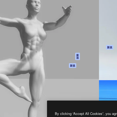
製品
はじめに
ティブ制作を導くためのプラ
Spaces
Academy
クリエイター、企業、代理
AI アシスタント
ドキュメント
含む100万人以上が利用して
AI 画像生成ツール
サポート
AI 動画生成ツール
利用規約
AI 音声合成ツール
プライバシーポリ
シー
ストックコンテン
ツ
オリジナル
新規
Claude/ChatGPT
クッキーポリシー
新
規
向けMCP
トラストセンター
エージェント
アフィリエイト
新規
API
法人向け
モバイルアプリ
すべてのMagnificツ
ール
2026
Freepik Company S.L.U.
無断複写・転載を禁じます
.
By clicking “Accept All Cookies”, you agr