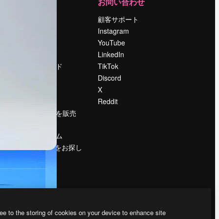
運営
お問い合わせ
料金
顧客サポート
会社概要
Instagram
Reviews
YouTube
採用情報
LinkedIn
検索トレンド
TikTok
ブログ
Discord
イベント
X
Slidesgo
Reddit
コンテンツを販売
する
プレスルーム
magnific.aiをお探し
ですか？
ee to the storing of cookies on your device to enhance site