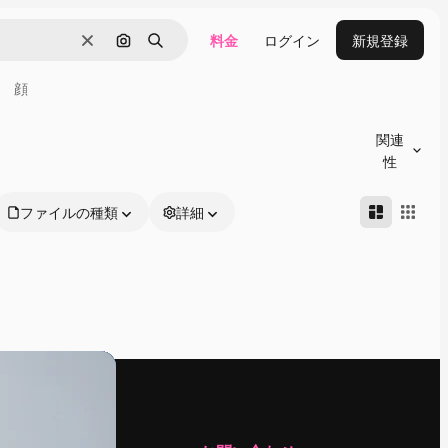
料金
ログイン
新規登録
消去
画像で検索
検索
顔
関連
性
ファイルの種類
詳細